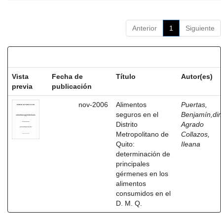
Anterior
1
Siguiente
Resultados por ítem:
Vista
Fecha de
Título
Autor(es)
previa
publicación
nov-2006
Alimentos
Puertas,
seguros en el
Benjamín,dir
Distrito
Agrado
Metropolitano de
Collazos,
Quito:
Ileana
determinación de
principales
gérmenes en los
alimentos
consumidos en el
D. M. Q.