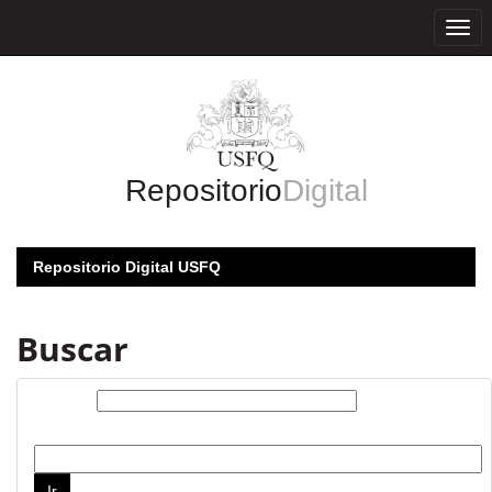
Skip
navigation
Repositorio
Digital
Repositorio Digital USFQ
Buscar
Buscar:
por