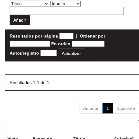
Resultados por página
|
Ordenar por
En orden
Autor/registro
Resultados 1-1 de 1.
Anterior
1
Siguiente
Resultados por ítem:
Vista
Fecha de
Título
Autor(es)