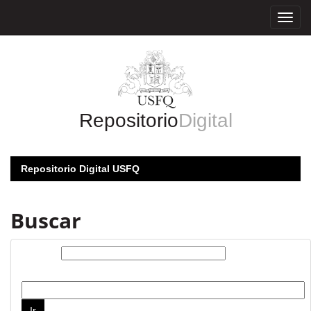
Skip
navigation
Repositorio
Digital
Repositorio Digital USFQ
Buscar
Buscar:
por