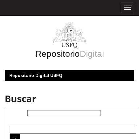
Skip
navigation
Repositorio
Digital
Repositorio Digital USFQ
Buscar
Buscar:
por