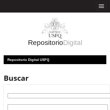
Skip
navigation
Repositorio
Digital
Repositorio Digital USFQ
Buscar
Buscar:
por