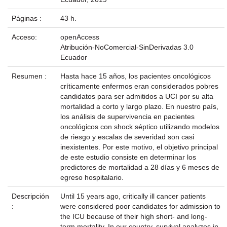
Páginas :
43 h.
Acceso:
openAccess
Atribución-NoComercial-SinDerivadas 3.0
Ecuador
Resumen :
Hasta hace 15 años, los pacientes oncológicos
críticamente enfermos eran considerados pobres
candidatos para ser admitidos a UCI por su alta
mortalidad a corto y largo plazo. En nuestro país,
los análisis de supervivencia en pacientes
oncológicos con shock séptico utilizando modelos
de riesgo y escalas de severidad son casi
inexistentes. Por este motivo, el objetivo principal
de este estudio consiste en determinar los
predictores de mortalidad a 28 días y 6 meses de
egreso hospitalario.
Descripción
Until 15 years ago, critically ill cancer patients
:
were considered poor candidates for admission to
the ICU because of their high short- and long-
term mortality. In our country, survival analyzes in