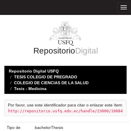
Skip
navigation
Repositorio
Digital
Repositorio Digital USFQ
TESIS COLEGIO DE PREGRADO
COLEGIO DE CIENCIAS DE LA SALUD
Tesis - Medicina
Por favor, use este identificador para citar o enlazar este ítem:
http://repositorio.usfq.edu.ec/handle/23000/10084
Tipo de
bachelorThesis