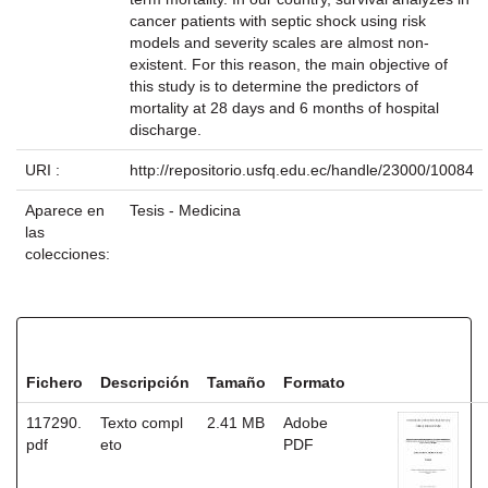
cancer patients with septic shock using risk
models and severity scales are almost non-
existent. For this reason, the main objective of
this study is to determine the predictors of
mortality at 28 days and 6 months of hospital
discharge.
URI :
http://repositorio.usfq.edu.ec/handle/23000/10084
Aparece en
Tesis - Medicina
las
colecciones:
Ficheros en este ítem:
Fichero
Descripción
Tamaño
Formato
117290.
Texto compl
2.41 MB
Adobe
pdf
eto
PDF