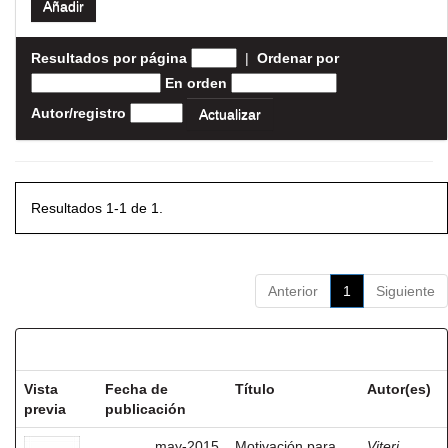
Resultados por página
|
Ordenar por
En orden
Autor/registro
Resultados 1-1 de 1.
Anterior
1
Siguiente
Resultados por ítem:
Vista
Fecha de
Título
Autor(es)
previa
publicación
may-2015
Motivación para
Viteri,