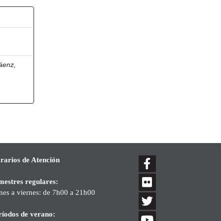
áenz,
rarios de Atención
mestres regulares:
nes a viernes: de 7h00 a 21h00
ríodos de verano: