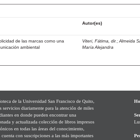
Autor(es)
blicidad de las marcas como una
Viteri, Fátima, dir.
;
Almeida S
unicación ambiental
María Alejandra
ioteca de la Universidad San Francisco de Quito,
Ho
s servicios diariamente para la atención de miles
udiantes en donde pueden encontrar una
Se
onada y actualizada colección de libros impresos
Lu
rónicos en todas las áreas del conocimiento,
cuenta con suscripciones a las más importantes
Pe