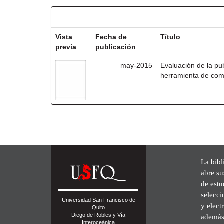
Resultados por ítem:
Vista
Fecha de
Título
previa
publicación
may-2015
Evaluación de la pu
herramienta de com
La bibl
abre su
de est
selecci
Universidad San Francisco de
y elect
Quito
Diego de Robles y Vía
además 
Interoceánica