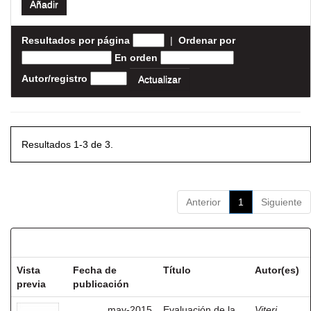
Resultados por página
|
Ordenar por
En orden
Autor/registro
Resultados 1-3 de 3.
Anterior
1
Siguiente
Resultados por ítem:
Vista
Fecha de
Título
Autor(es)
previa
publicación
may-2015
Evaluación de la
Viteri,