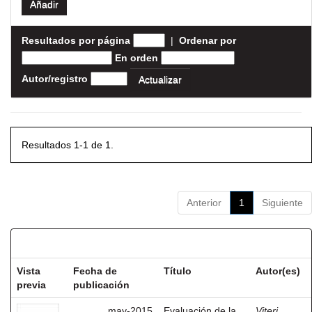
Resultados por página
|
Ordenar por
En orden
Autor/registro
Resultados 1-1 de 1.
Anterior
1
Siguiente
Resultados por ítem:
Vista
Fecha de
Título
Autor(es)
previa
publicación
may-2015
Evaluación de la
Viteri,