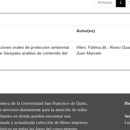
Anterior
1
Autor(es)
iciones orales de protección ambiental
Viteri, Fátima,dir.
;
Romo Gual
e Sarayaku análisis de contenido del
Juan Marcelo
ioteca de la Universidad San Francisco de Quito,
Ho
s servicios diariamente para la atención de miles
udiantes en donde pueden encontrar una
Se
onada y actualizada colección de libros impresos
Lu
rónicos en todas las áreas del conocimiento,