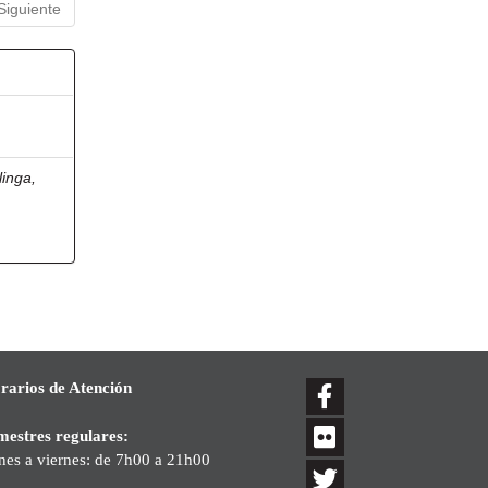
Siguiente
inga,
rarios de Atención
mestres regulares:
nes a viernes: de 7h00 a 21h00