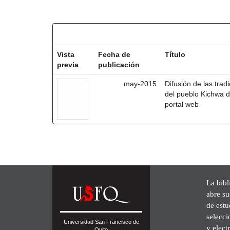
Resultados por ítem:
Vista
Fecha de
Título
previa
publicación
may-2015
Difusión de las trad
del pueblo Kichwa d
portal web
La bibl
abre su
de est
selecci
Universidad San Francisco de
y elect
Quito