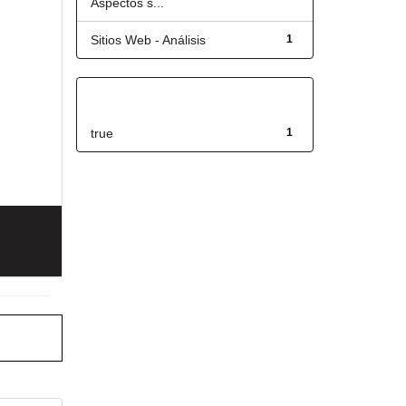
Aspectos s...
Sitios Web - Análisis
1
Has File(s)
true
1