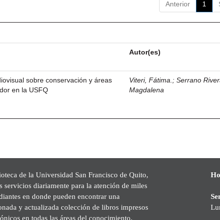
Anterior
1
Autor(es)
iovisual sobre conservación y áreas
Viteri, Fátima.
;
Serrano River
ador en la USFQ
Magdalena
ioteca de la Universidad San Francisco de Quito,
Ho
s servicios diariamente para la atención de miles
udiantes en donde pueden encontrar una
Se
onada y actualizada colección de libros impresos
Lu
rónicos en todas las áreas del conocimiento,