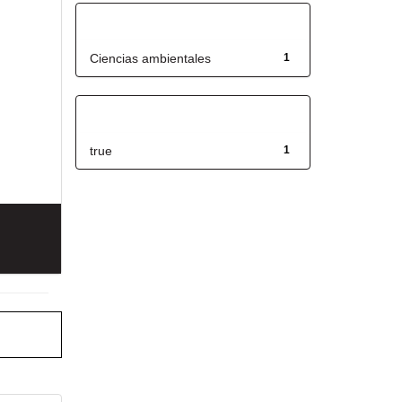
Título
Ciencias ambientales
1
Has File(s)
true
1