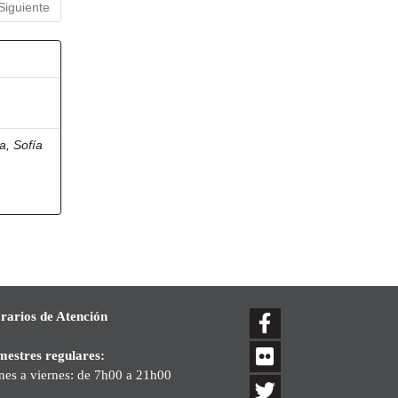
Siguiente
a, Sofía
rarios de Atención
mestres regulares:
nes a viernes: de 7h00 a 21h00