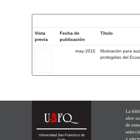
Resultados por ítem:
Vista
Fecha de
Título
previa
publicación
may-2015
Motivación para aud
protegidas del Ecu
La bibl
abre su
de est
selecci
Universidad San Francisco de
y elect
Quito