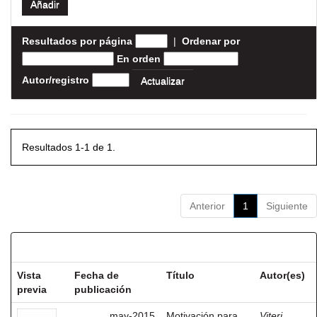
Resultados por página
|
Ordenar por
En orden
Autor/registro
Resultados 1-1 de 1.
Anterior
1
Siguiente
Resultados por ítem:
Vista
Fecha de
Título
Autor(es)
previa
publicación
may-2015
Motivación para
Viteri,