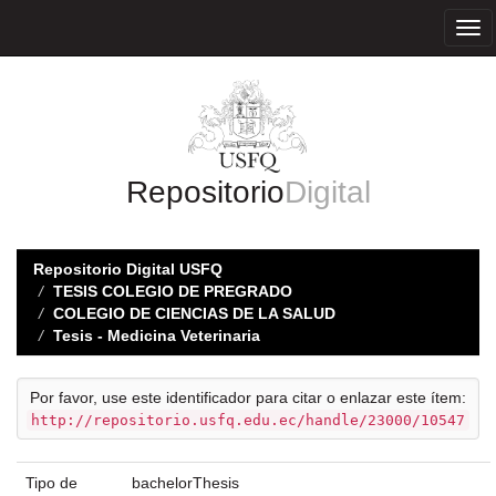
Skip
navigation
Repositorio
Digital
Repositorio Digital USFQ
TESIS COLEGIO DE PREGRADO
COLEGIO DE CIENCIAS DE LA SALUD
Tesis - Medicina Veterinaria
Por favor, use este identificador para citar o enlazar este ítem:
http://repositorio.usfq.edu.ec/handle/23000/10547
Tipo de
bachelorThesis