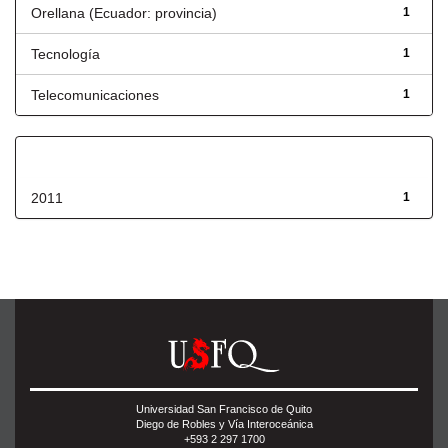
Orellana (Ecuador: provincia)
1
Tecnología
1
Telecomunicaciones
1
Fecha de lanzamiento
2011
1
Universidad San Francisco de Quito
Diego de Robles y Vía Interoceánica
+593 2 297 1700