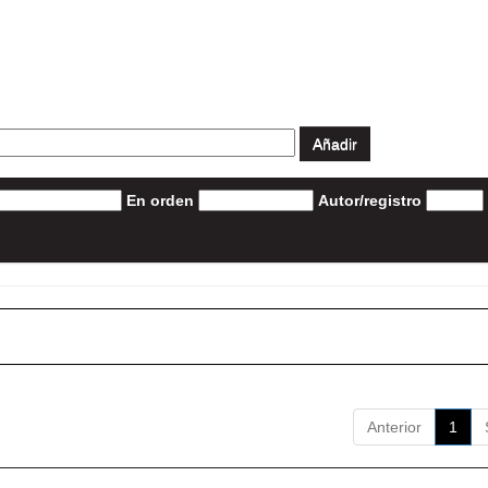
En orden
Autor/registro
Anterior
1