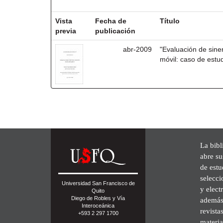
Resultados por ítem:
Vista
Fecha de
Título
previa
publicación
abr-2009
"Evaluación de sinerg
móvil: caso de estu
La bibl
abre su
de est
selecci
Universidad San Francisco de
y elect
Quito
Diego de Robles y Vía
además 
Interoceánica
revista
+593 2 297 1700
materia