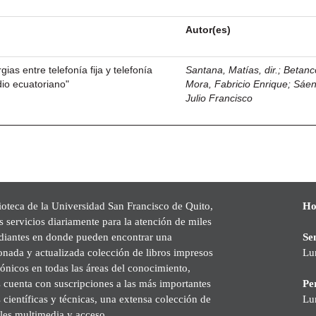
Autor(es)
ias entre telefonía fija y telefonía
Santana, Matías, dir.
;
Betanc
dio ecuatoriano"
Mora, Fabricio Enrique
;
Sáen
Julio Francisco
ioteca de la Universidad San Francisco de Quito,
Ho
s servicios diariamente para la atención de miles
udiantes en donde pueden encontrar una
Se
onada y actualizada colección de libros impresos
Lu
rónicos en todas las áreas del conocimiento,
cuenta con suscripciones a las más importantes
Pe
s científicas y técnicas, una extensa colección de
Lu
les multimedia y acceso.