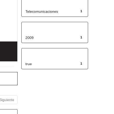
Título
Telecomunicaciones
1
Fecha de lanzamiento
2009
1
Has File(s)
true
1
Siguiente