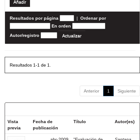
Resultados por página
|
Ordenar por
En orden
Autor/registro
Resultados 1-1 de 1.
Anterior
1
Siguiente
Resultados por ítem:
Vista
Fecha de
Título
Autor(es)
previa
publicación
abr-2009
"Evaluación de
Santana,