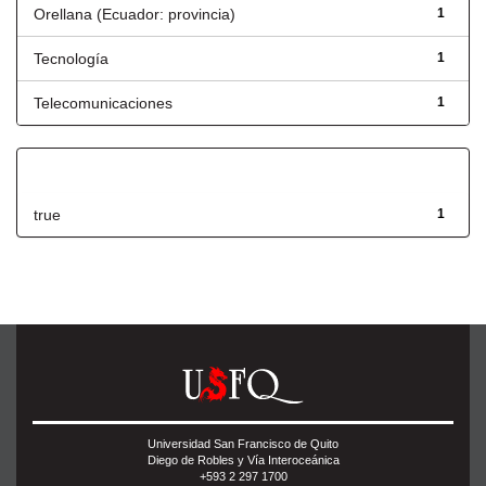
Orellana (Ecuador: provincia)
1
Tecnología
1
Telecomunicaciones
1
Has File(s)
true
1
Universidad San Francisco de Quito
Diego de Robles y Vía Interoceánica
+593 2 297 1700