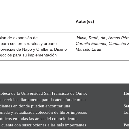
Autor(es)
plan de expansión de
Játiva, René, dir.
;
Armas Pére
para sectores rurales y urbano
Carmita Eufemia
;
Camacho Z
rovincias de Napo y Orellana. Diseño
Marcelo Efraín
gocios para su implementación
ioteca de la Universidad San Francisco de Quito,
Ho
s servicios diariamente para la atención de miles
udiantes en donde pueden encontrar una
Se
onada y actualizada colección de libros impresos
Lu
rónicos en todas las áreas del conocimiento,
cuenta con suscripciones a las más importantes
Pe