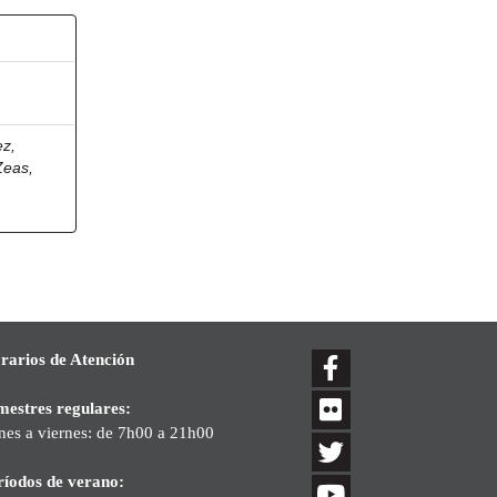
z,
eas,
rarios de Atención
mestres regulares:
nes a viernes: de 7h00 a 21h00
ríodos de verano: