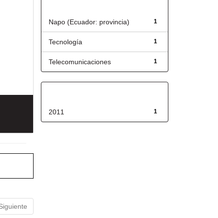
Título
Napo (Ecuador: provincia)
1
Tecnología
1
Telecomunicaciones
1
Fecha de lanzamiento
2011
1
Siguiente