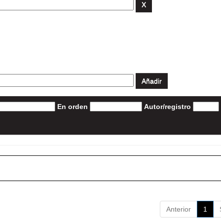
En orden
Autor/registro
Anterior
1