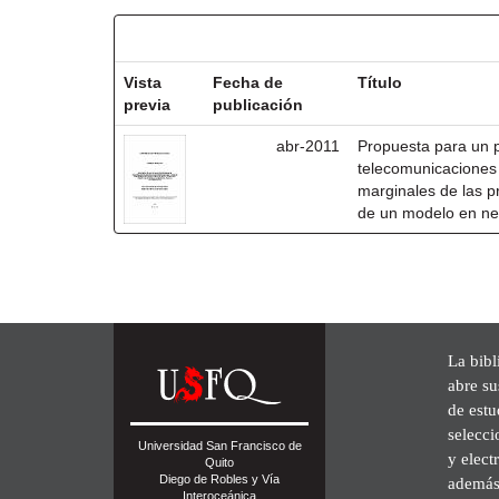
Resultados por ítem:
Vista
Fecha de
Título
previa
publicación
abr-2011
Propuesta para un 
telecomunicaciones 
marginales de las p
de un modelo en ne
La bibl
abre su
de est
selecci
Universidad San Francisco de
y elect
Quito
Diego de Robles y Vía
además 
Interoceánica