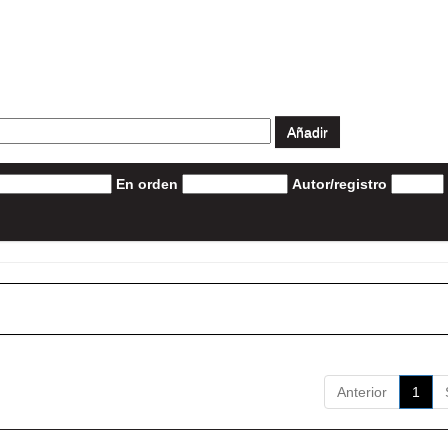
En orden
Autor/registro
Anterior
1