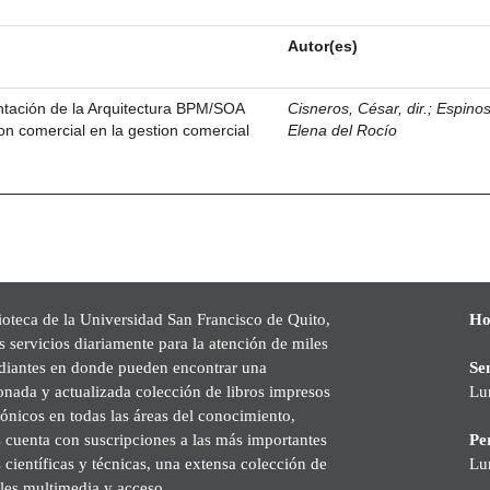
Autor(es)
ntación de la Arquitectura BPM/SOA
Cisneros, César, dir.
;
Espinos
tion comercial en la gestion comercial
Elena del Rocío
ioteca de la Universidad San Francisco de Quito,
Ho
s servicios diariamente para la atención de miles
udiantes en donde pueden encontrar una
Se
onada y actualizada colección de libros impresos
Lu
rónicos en todas las áreas del conocimiento,
cuenta con suscripciones a las más importantes
Pe
s científicas y técnicas, una extensa colección de
Lu
les multimedia y acceso.