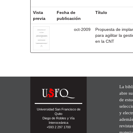
Resultados por ítem:
Vista
Fecha de
Título
previa
publicación
oct-2009
Propuesta de impla
para agilitar la ges
en la CNT
La bibl
abre su
de est
selecci
Universidad San Francisco de
y elect
Quito
Diego de Robles y Vía
además 
Interoceánica
revista
+593 2 297 1700
materia