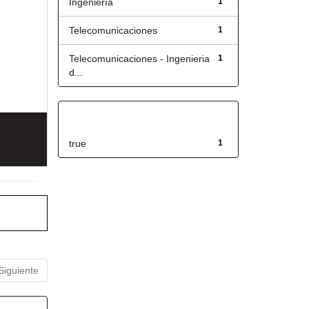
Ingeniería
1
Telecomunicaciones
1
Telecomunicaciones - Ingenieria
1
d...
Has File(s)
true
1
Siguiente