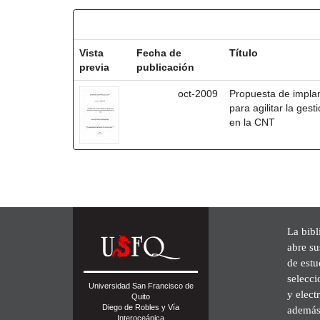
Resultados por ítem:
Vista
Fecha de
Título
previa
publicación
oct-2009
Propuesta de impla
para agilitar la ges
en la CNT
La bibl
abre su
de est
selecci
Universidad San Francisco de
y elect
Quito
Diego de Robles y Vía
además 
Interoceánica