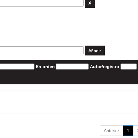
En orden
Autor/registro
Anterior
1