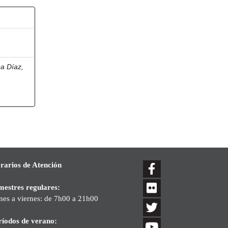
a Díaz,
rarios de Atención
mestres regulares:
nes a viernes: de 7h00 a 21h00
ríodos de verano: