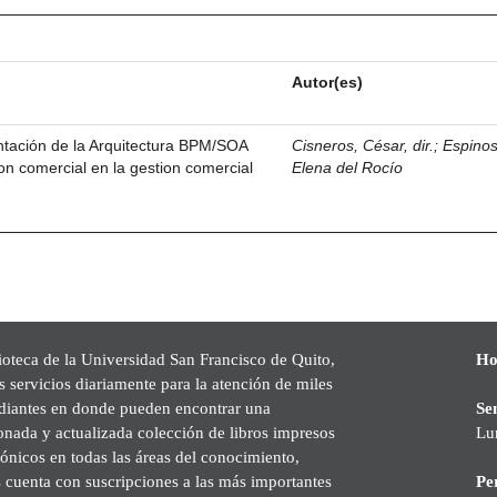
Autor(es)
ntación de la Arquitectura BPM/SOA
Cisneros, César, dir.
;
Espinos
tion comercial en la gestion comercial
Elena del Rocío
ioteca de la Universidad San Francisco de Quito,
Ho
s servicios diariamente para la atención de miles
udiantes en donde pueden encontrar una
Se
onada y actualizada colección de libros impresos
Lu
rónicos en todas las áreas del conocimiento,
cuenta con suscripciones a las más importantes
Pe