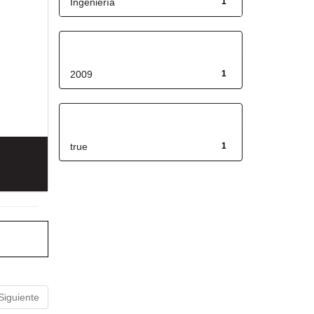
Ingeniería
1
Fecha de lanzamiento
2009
1
Has File(s)
true
1
Siguiente