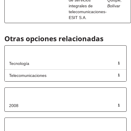
de servicios
Quispe,
integrales de
Bolívar
telecomunicaciones-
ESIT S.A.
Otras opciones relacionadas
Título
Tecnología
1
Telecomunicaciones
1
Fecha de lanzamiento
2008
1
Has File(s)