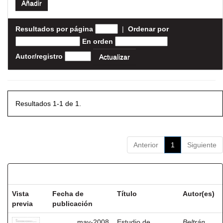
Resultados por página
|
Ordenar por
En orden
Autor/registro
Resultados 1-1 de 1.
Anterior
1
Siguiente
Resultados por ítem:
Vista
Fecha de
Título
Autor(es)
previa
publicación
may-2008
Estudio de
Beltrán,