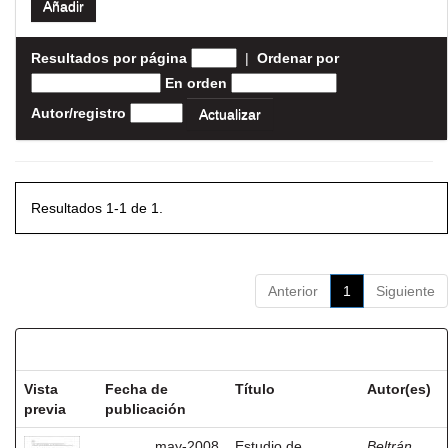
Resultados por página
|
Ordenar por
En orden
Autor/registro
Resultados 1-1 de 1.
Anterior
1
Siguiente
Resultados por ítem:
Vista
Fecha de
Título
Autor(es)
previa
publicación
may-2008
Estudio de
Beltrán,