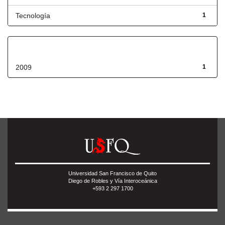
Tecnología
1
Fecha de lanzamiento
2009
1
Universidad San Francisco de Quito
Diego de Robles y Vía Interoceánica
+593 2 297 1700