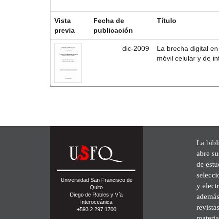
Resultados por ítem:
Vista
Fecha de
Título
previa
publicación
dic-2009
La brecha digital en 
móvil celular y de i
La bibl
abre su
de est
selecci
Universidad San Francisco de
y elect
Quito
Diego de Robles y Vía
además 
Interoceánica
revista
+593 2 297 1700
materia