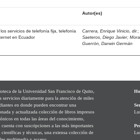
Autor(es)
los servicios de telefonía fija, telefonía
Carrera, Enrique Vinicio, dir.
nternet en Ecuador
Saeteros, Diego Javier
;
Mor
Guerrón, Darwin Germán
ioteca de la Universidad San Francisco de Quito,
Ho
s servicios diariamente para la atención de miles
udiantes en donde pueden encontrar una
Se
onada y actualizada colección de libros impresos
Lu
rónicos en todas las áreas del conocimiento,
cuenta con suscripciones a las más importantes
Pe
s científicas y técnicas, una extensa colección de
Lu
les multimedia y acceso.