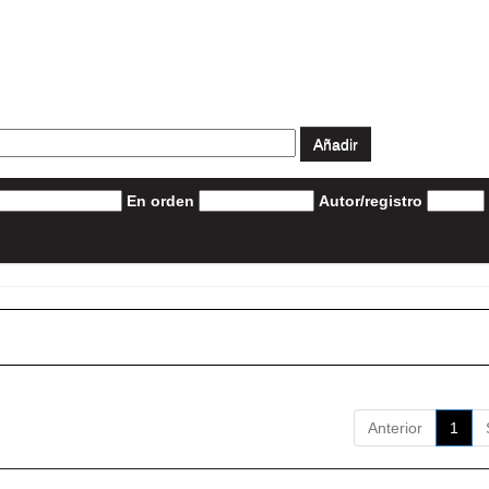
En orden
Autor/registro
Anterior
1