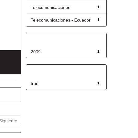
Telecomunicaciones
1
Telecomunicaciones - Ecuador
1
Fecha de lanzamiento
2009
1
Has File(s)
true
1
Siguiente