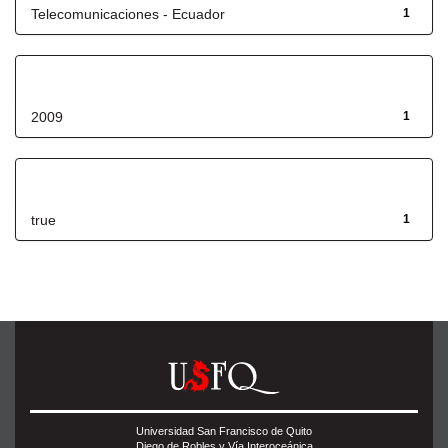
Telecomunicaciones - Ecuador
1
Fecha de lanzamiento
2009
1
Has File(s)
true
1
Universidad San Francisco de Quito
Diego de Robles y Vía Interoceánica