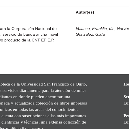
Autor(es)
ara la Corporación Nacional de
Velasco, Franklin, dir.
;
Narvá
, servicio de banda ancha móvil
González, Gilda
vo producto de la CNT EP E.P.
ioteca de la Universidad San Francisco de Quito,
Ho
s servicios diariamente para la atención de miles
udiantes en donde pueden encontrar una
Se
onada y actualizada colección de libros impresos
Lu
rónicos en todas las áreas del conocimiento,
cuenta con suscripciones a las más importantes
Pe
s científicas y técnicas, una extensa colección de
Lu
les multimedia y acceso.