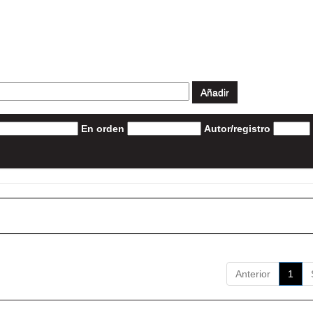
En orden
Autor/registro
Anterior
1