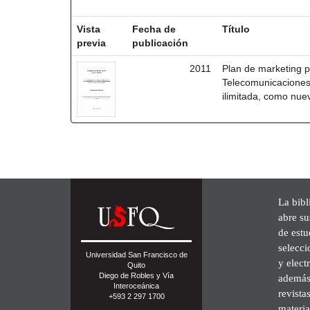
Resultados por ítem:
Vista
Fecha de
Título
previa
publicación
2011
Plan de marketing p
Telecomunicaciones
ilimitada, como nue
La bibl
abre su
de est
selecci
Universidad San Francisco de
y elect
Quito
Diego de Robles y Vía
además 
Interoceánica
revista
+593 2 297 1700
materia