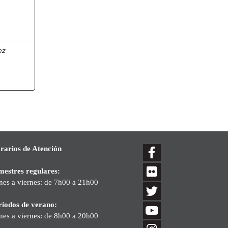
ez
rarios de Atención
mestres regulares:
nes a viernes: de 7h00 a 21h00
ríodos de verano:
nes a viernes: de 8h00 a 20h00