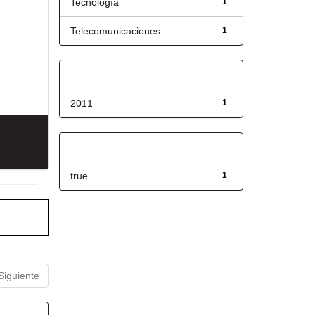
Tecnología
1
Telecomunicaciones
1
Fecha de lanzamiento
2011
1
Has File(s)
true
1
Siguiente