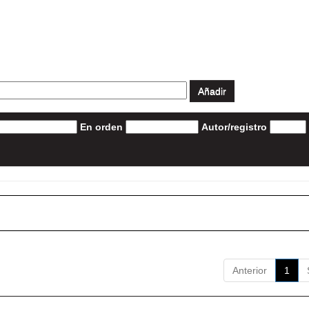
En orden
Autor/registro
Anterior
1