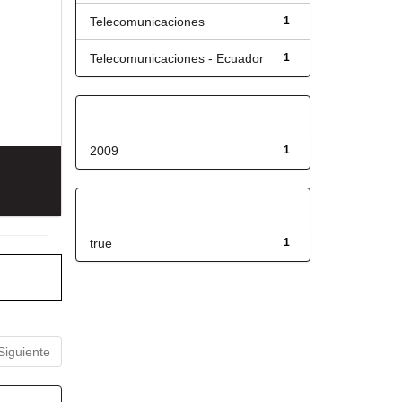
Telecomunicaciones
1
Telecomunicaciones - Ecuador
1
Fecha de lanzamiento
2009
1
Has File(s)
true
1
Siguiente