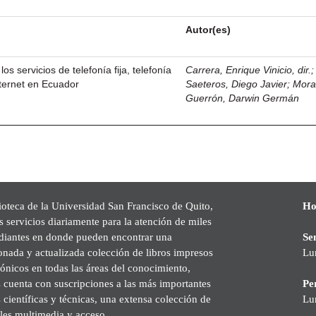
Autor(es)
los servicios de telefonía fija, telefonía
Carrera, Enrique Vinicio, dir.
nternet en Ecuador
Saeteros, Diego Javier
;
Mor
Guerrón, Darwin Germán
ioteca de la Universidad San Francisco de Quito,
Ho
s servicios diariamente para la atención de miles
udiantes en donde pueden encontrar una
Se
onada y actualizada colección de libros impresos
Lu
rónicos en todas las áreas del conocimiento,
cuenta con suscripciones a las más importantes
Pe
s científicas y técnicas, una extensa colección de
Lu
les multimedia y acceso.