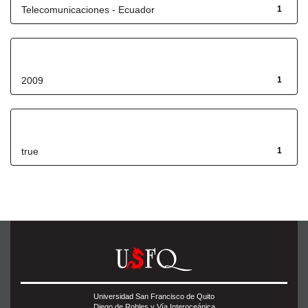
Telecomunicaciones - Ecuador
1
Fecha de lanzamiento
2009
1
Has File(s)
true
1
Universidad San Francisco de Quito
Diego de Robles y Vía Interoceánica