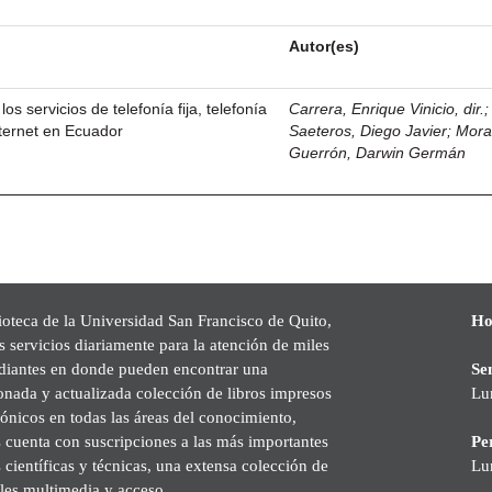
Autor(es)
los servicios de telefonía fija, telefonía
Carrera, Enrique Vinicio, dir.
nternet en Ecuador
Saeteros, Diego Javier
;
Mor
Guerrón, Darwin Germán
ioteca de la Universidad San Francisco de Quito,
Ho
s servicios diariamente para la atención de miles
udiantes en donde pueden encontrar una
Se
onada y actualizada colección de libros impresos
Lu
rónicos en todas las áreas del conocimiento,
cuenta con suscripciones a las más importantes
Pe
s científicas y técnicas, una extensa colección de
Lu
les multimedia y acceso.