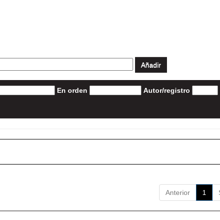
En orden
Autor/registro
Anterior
1