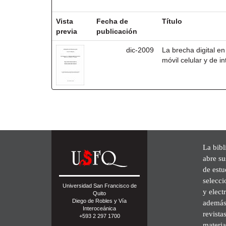
Resultados por ítem:
Vista
Fecha de
Título
previa
publicación
dic-2009
La brecha digital en 
móvil celular y de i
La bibl
abre su
de est
selecci
Universidad San Francisco de
y elect
Quito
Diego de Robles y Vía
además 
Interoceánica
revista
+593 2 297 1700
materia