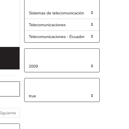
Título
Sistemas de telecomunicación
1
Telecomunicaciones
1
Telecomunicaciones - Ecuador
1
Fecha de lanzamiento
2009
1
Has File(s)
true
1
Siguiente