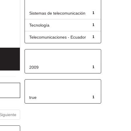
Título
Sistemas de telecomunicación
1
Tecnología
1
Telecomunicaciones - Ecuador
1
Fecha de lanzamiento
2009
1
Has File(s)
true
1
Siguiente