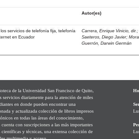
Autor(es)
los servicios de telefonía fija, telefonía
Carrera, Enrique Vinicio, dir.
nternet en Ecuador
Saeteros, Diego Javier
;
Mor
Guerrón, Darwin Germán
ioteca de la Universidad San Francisco de Quito,
Ho
s servicios diariamente para la atención de miles
udiantes en donde pueden encontrar una
Se
onada y actualizada colección de libros impresos
Lu
rónicos en todas las áreas del conocimiento,
cuenta con suscripciones a las más importantes
Pe
s científicas y técnicas, una extensa colección de
Lu
les multimedia y acceso.