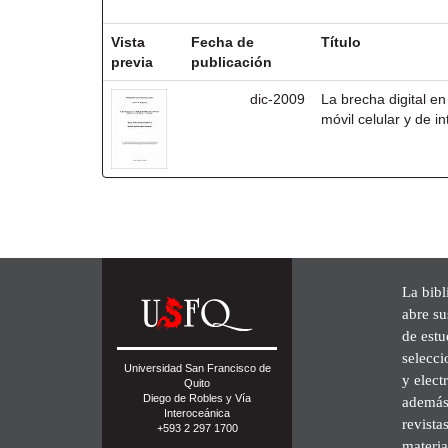
Resultados por ítem:
Vista
Fecha de
Título
previa
publicación
dic-2009
La brecha digital en 
móvil celular y de i
La bibl
abre su
de est
selecci
Universidad San Francisco de
y elect
Quito
Diego de Robles y Vía
además 
Interoceánica
revista
+593 2 297 1700
materia