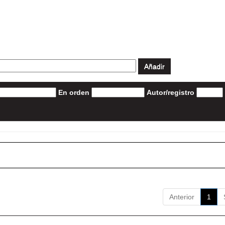
En orden
Autor/registro
Anterior
1