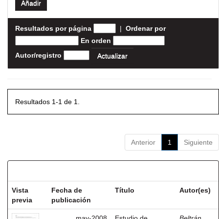
Resultados por página
|
Ordenar por
En orden
Autor/registro
Resultados 1-1 de 1.
Anterior
1
Siguiente
Resultados por ítem:
Vista
Fecha de
Título
Autor(es)
previa
publicación
may-2008
Estudio de
Beltrán,