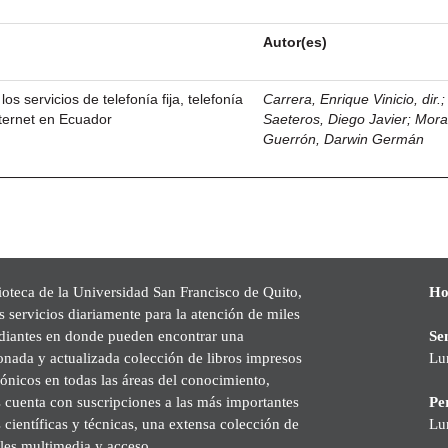
Autor(es)
los servicios de telefonía fija, telefonía
Carrera, Enrique Vinicio, dir.
nternet en Ecuador
Saeteros, Diego Javier
;
Mor
Guerrón, Darwin Germán
ioteca de la Universidad San Francisco de Quito,
Ho
s servicios diariamente para la atención de miles
udiantes en donde pueden encontrar una
Se
onada y actualizada colección de libros impresos
Lu
rónicos en todas las áreas del conocimiento,
cuenta con suscripciones a las más importantes
Pe
s científicas y técnicas, una extensa colección de
Lu
les multimedia y acceso.