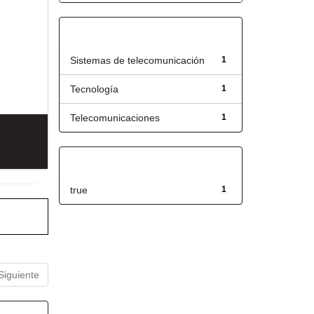
Título
Sistemas de telecomunicación
1
Tecnología
1
Telecomunicaciones
1
Has File(s)
true
1
Siguiente