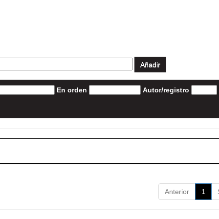
En orden
Autor/registro
Anterior
1