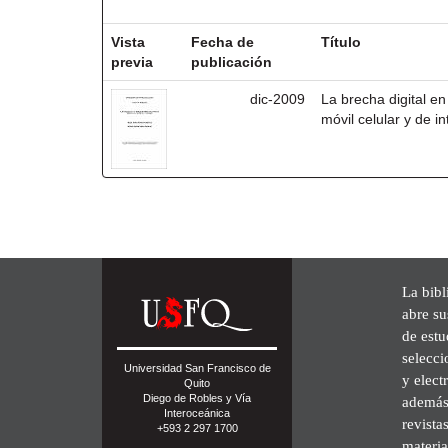
Resultados por ítem:
Vista
Fecha de
Título
previa
publicación
dic-2009
La brecha digital en 
móvil celular y de i
La bibl
abre su
de est
selecci
Universidad San Francisco de
y elect
Quito
Diego de Robles y Vía
además 
Interoceánica
revista
+593 2 297 1700
materia