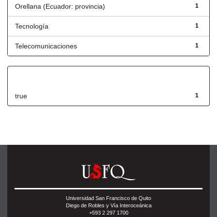
Orellana (Ecuador: provincia)
1
Tecnología
1
Telecomunicaciones
1
Has File(s)
true
1
Universidad San Francisco de Quito
Diego de Robles y Vía Interoceánica
+593 2 297 1700