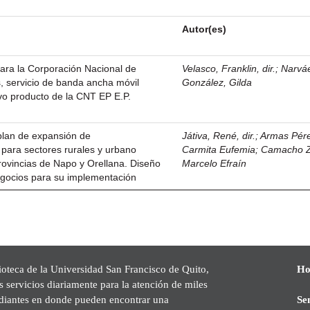
Autor(es)
ara la Corporación Nacional de
Velasco, Franklin, dir.
;
Narvá
, servicio de banda ancha móvil
González, Gilda
vo producto de la CNT EP E.P.
plan de expansión de
Játiva, René, dir.
;
Armas Pére
para sectores rurales y urbano
Carmita Eufemia
;
Camacho Z
rovincias de Napo y Orellana. Diseño
Marcelo Efraín
gocios para su implementación
ioteca de la Universidad San Francisco de Quito,
Ho
s servicios diariamente para la atención de miles
udiantes en donde pueden encontrar una
Se