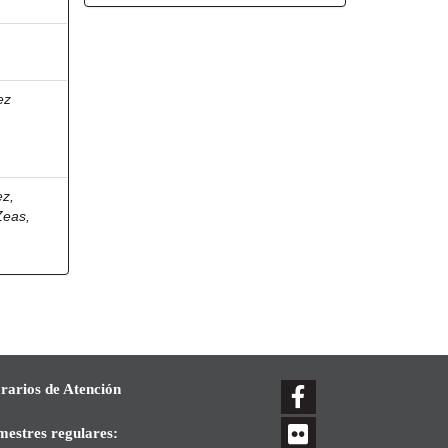
ez
z,
eas,
rarios de Atención
mestres regulares: