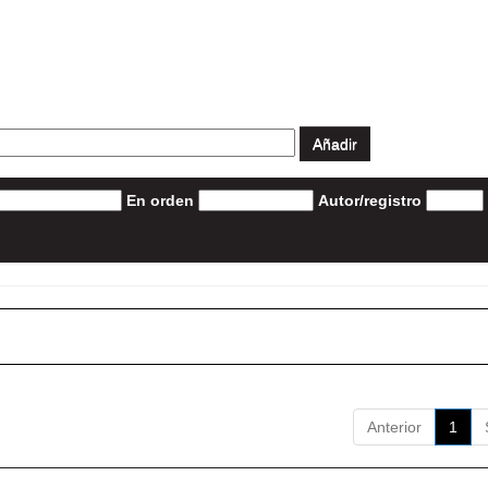
En orden
Autor/registro
Anterior
1