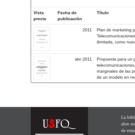
Resultados por ítem:
Vista
Fecha de
Título
previa
publicación
2011
Plan de marketing p
Telecomunicaciones
ilimitada, como nue
abr-2011
Propuesta para un 
telecomunicaciones 
marginales de las p
de un modelo en ne
La bibl
abre su
de est