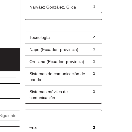
Narváez González, Gilda
1
Título
Tecnología
2
Napo (Ecuador: provincia)
1
Orellana (Ecuador: provincia)
1
Sistemas de comunicación de
1
banda...
Sistemas móviles de
1
comunicación ...
Siguiente
Has File(s)
true
2