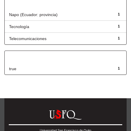
Título
Napo (Ecuador: provincia)
1
Tecnología
1
Telecomunicaciones
1
Has File(s)
true
1
Universidad San Francisco de Quito