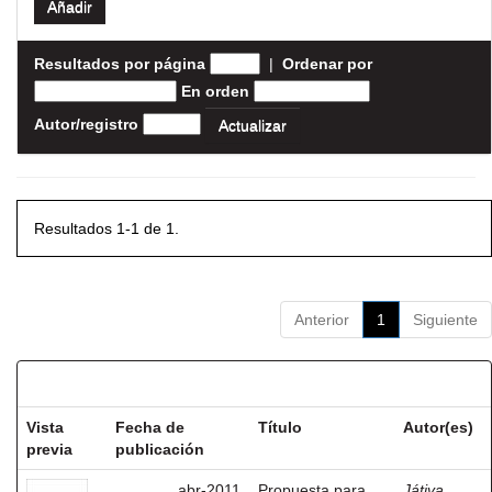
Resultados por página
|
Ordenar por
En orden
Autor/registro
Resultados 1-1 de 1.
Anterior
1
Siguiente
Resultados por ítem:
Vista
Fecha de
Título
Autor(es)
previa
publicación
abr-2011
Propuesta para
Játiva,