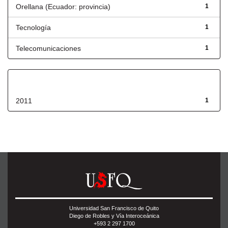
Orellana (Ecuador: provincia)
1
Tecnología
1
Telecomunicaciones
1
Fecha de lanzamiento
2011
1
Universidad San Francisco de Quito
Diego de Robles y Vía Interoceánica
+593 2 297 1700