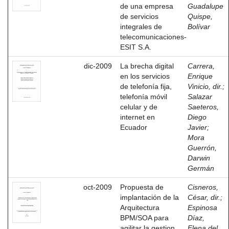
de una empresa
Guadalupe
de servicios
Quispe,
integrales de
Bolívar
telecomunicaciones-
ESIT S.A.
dic-2009
La brecha digital
Carrera,
en los servicios
Enrique
de telefonía fija,
Vinicio, dir.
;
telefonía móvil
Salazar
celular y de
Saeteros,
internet en
Diego
Ecuador
Javier
;
Mora
Guerrón,
Darwin
Germán
oct-2009
Propuesta de
Cisneros,
implantación de la
César, dir.
;
Arquitectura
Espinosa
BPM/SOA para
Díaz,
agilitar la gestion
Elena del