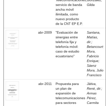
Telecomunicaciones,
González,
servicio de banda
Gilda
ancha móvil
ilimitada, como
nuevo producto
de la CNT EP E.P.
abr-2009
"Evaluación de
Santana,
sinergias entre
Matías,
telefonía fija y
dir.
;
telefonía móvil:
Betancourt
caso de estudio
Mora,
ecuatoriano"
Fabricio
Enrique
;
Sáenz
Mora, Julio
Francisco
abr-2011
Propuesta para
Játiva,
un plan de
René, dir.
;
expansión de
Armas
telecomunicaciones
Pérez,
para sectores
Carmita