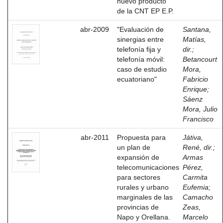
nuevo producto
de la CNT EP E.P.
abr-2009
"Evaluación de
Santana,
sinergias entre
Matías,
telefonía fija y
dir.
;
telefonía móvil:
Betancourt
caso de estudio
Mora,
ecuatoriano"
Fabricio
Enrique
;
Sáenz
Mora, Julio
Francisco
abr-2011
Propuesta para
Játiva,
un plan de
René, dir.
;
expansión de
Armas
telecomunicaciones
Pérez,
para sectores
Carmita
rurales y urbano
Eufemia
;
marginales de las
Camacho
provincias de
Zeas,
Napo y Orellana.
Marcelo