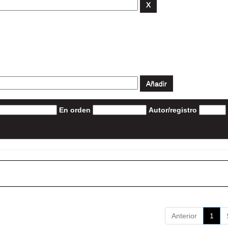
En orden
Autor/registro
Anterior
1