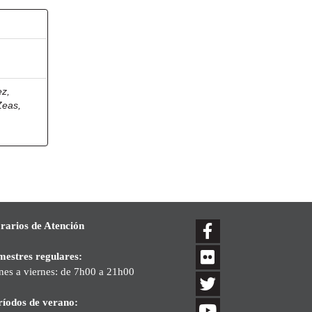
z,
eas,
rarios de Atención
mestres regulares:
nes a viernes: de 7h00 a 21h00
ríodos de verano: