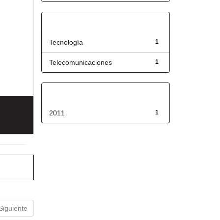
Título
Tecnología
1
Telecomunicaciones
1
Fecha de lanzamiento
2011
1
Siguiente