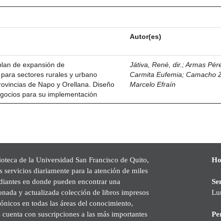
Autor(es)
plan de expansión de
Játiva, René, dir.
;
Armas Pére
para sectores rurales y urbano
Carmita Eufemia
;
Camacho Z
rovincias de Napo y Orellana. Diseño
Marcelo Efraín
gocios para su implementación
ioteca de la Universidad San Francisco de Quito,
Ho
s servicios diariamente para la atención de miles
udiantes en donde pueden encontrar una
Se
onada y actualizada colección de libros impresos
Lu
rónicos en todas las áreas del conocimiento,
cuenta con suscripciones a las más importantes
Pe