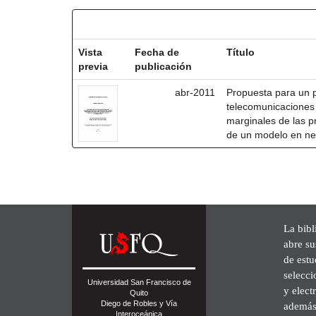
Resultados por ítem:
Vista
Fecha de
Título
previa
publicación
abr-2011
Propuesta para un 
telecomunicaciones 
marginales de las p
de un modelo en ne
La bibl
abre su
de est
selecci
Universidad San Francisco de
y elect
Quito
Diego de Robles y Vía
además 
Interoceánica