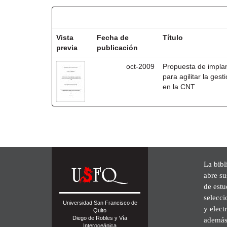
Resultados por ítem:
Vista
Fecha de
Título
previa
publicación
oct-2009
Propuesta de impla
para agilitar la ges
en la CNT
La bibl
abre su
de est
selecci
Universidad San Francisco de
y elect
Quito
Diego de Robles y Vía
además 
Interoceánica