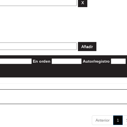
En orden
Autor/registro
Anterior
1