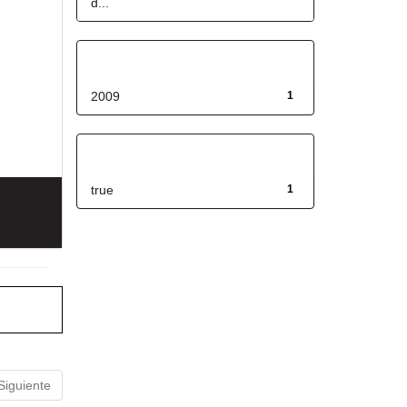
d...
Fecha de lanzamiento
2009
1
Has File(s)
true
1
Siguiente