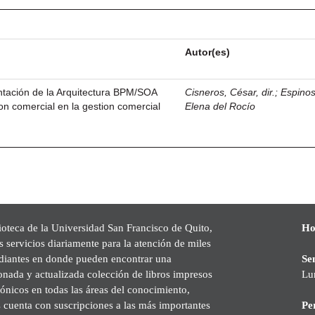
Autor(es)
ntación de la Arquitectura BPM/SOA
Cisneros, César, dir.
;
Espinos
tion comercial en la gestion comercial
Elena del Rocío
ioteca de la Universidad San Francisco de Quito,
Ho
s servicios diariamente para la atención de miles
udiantes en donde pueden encontrar una
Se
onada y actualizada colección de libros impresos
Lu
rónicos en todas las áreas del conocimiento,
cuenta con suscripciones a las más importantes
Pe