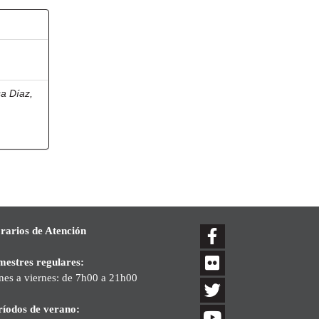
a Díaz,
rarios de Atención
mestres regulares:
nes a viernes: de 7h00 a 21h00
ríodos de verano: