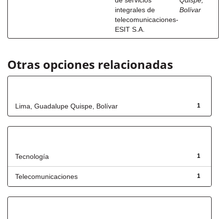
de servicios
Quispe,
integrales de
Bolívar
telecomunicaciones-
ESIT S.A.
Otras opciones relacionadas
Autor
Lima, Guadalupe Quispe, Bolívar
1
Título
Tecnología
1
Telecomunicaciones
1
Has File(s)