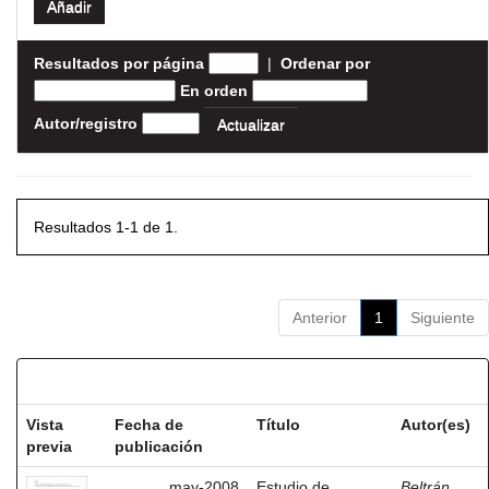
Resultados por página
|
Ordenar por
En orden
Autor/registro
Resultados 1-1 de 1.
Anterior
1
Siguiente
Resultados por ítem:
Vista
Fecha de
Título
Autor(es)
previa
publicación
may-2008
Estudio de
Beltrán,