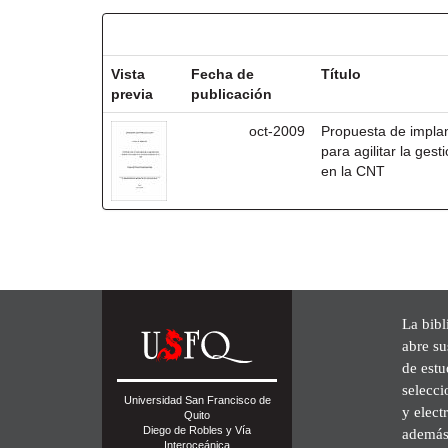
Resultados por ítem:
Vista
Fecha de
Título
previa
publicación
oct-2009
Propuesta de impla
para agilitar la ges
en la CNT
La bibl
abre su
de est
selecci
Universidad San Francisco de
y elect
Quito
Diego de Robles y Vía
además 
Interoceánica