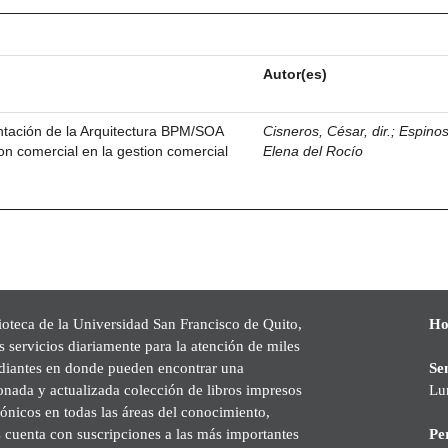
Autor(es)
ntación de la Arquitectura BPM/SOA
Cisneros, César, dir.
;
Espinos
tion comercial en la gestion comercial
Elena del Rocío
ioteca de la Universidad San Francisco de Quito,
Ho
s servicios diariamente para la atención de miles
udiantes en donde pueden encontrar una
Se
onada y actualizada colección de libros impresos
Lu
rónicos en todas las áreas del conocimiento,
cuenta con suscripciones a las más importantes
Pe