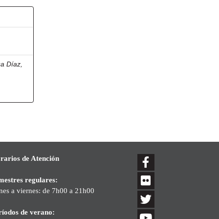
a Díaz,
rarios de Atención
mestres regulares:
nes a viernes: de 7h00 a 21h00
ríodos de verano: