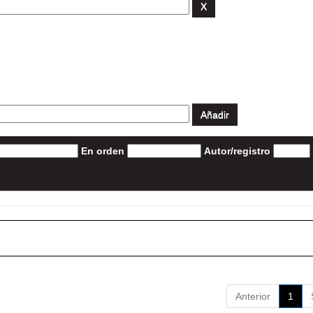
En orden
Autor/registro
Anterior
1