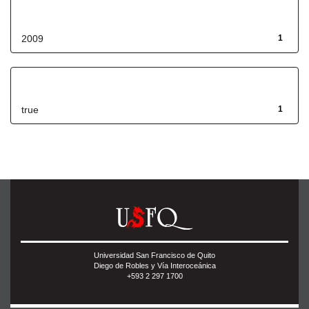
Fecha de lanzamiento
2009
1
Has File(s)
true
1
Universidad San Francisco de Quito
Diego de Robles y Vía Interoceánica
+593 2 297 1700