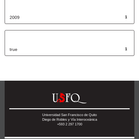
Fecha de lanzamiento
2009
1
Has File(s)
true
1
Universidad San Francisco de Quito
Diego de Robles y Vía Interoceánica
+593 2 297 1700