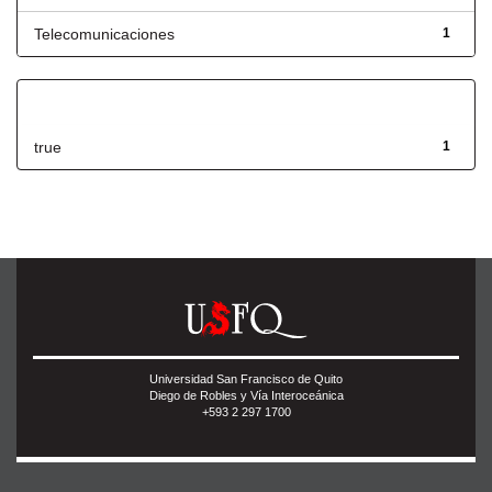
Telecomunicaciones
1
Has File(s)
true
1
Universidad San Francisco de Quito
Diego de Robles y Vía Interoceánica
+593 2 297 1700