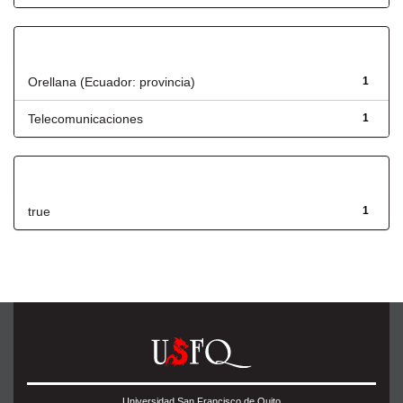
Título
Orellana (Ecuador: provincia)
1
Telecomunicaciones
1
Has File(s)
true
1
Universidad San Francisco de Quito