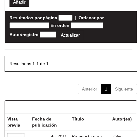
Resultados por página
|
Ordenar por
En orden
Autor/registro
Resultados 1-1 de 1.
Anterior
1
Siguiente
Resultados por ítem:
Vista
Fecha de
Título
Autor(es)
previa
publicación
abr-2011
Propuesta para
Játiva,