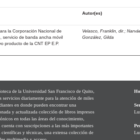
Autor(es)
ara la Corporación Nacional de
Velasco, Franklin, dir.
;
Narvá
, servicio de banda ancha móvil
González, Gilda
vo producto de la CNT EP E.P.
ioteca de la Universidad San Francisco de Quito,
Ho
s servicios diariamente para la atención de miles
udiantes en donde pueden encontrar una
Se
onada y actualizada colección de libros impresos
Lu
rónicos en todas las áreas del conocimiento,
cuenta con suscripciones a las más importantes
Pe
s científicas y técnicas, una extensa colección de
Lu
les multimedia y acceso.