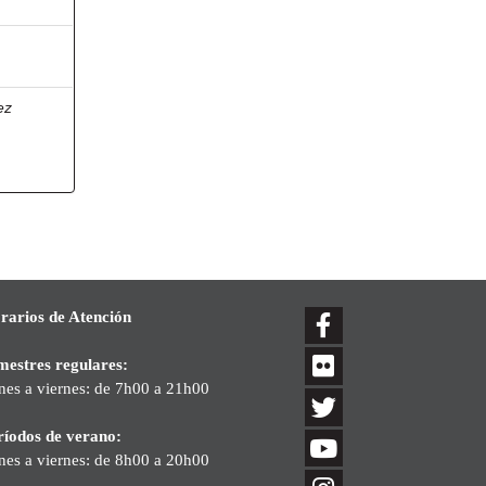
ez
rarios de Atención
mestres regulares:
nes a viernes: de 7h00 a 21h00
ríodos de verano:
nes a viernes: de 8h00 a 20h00