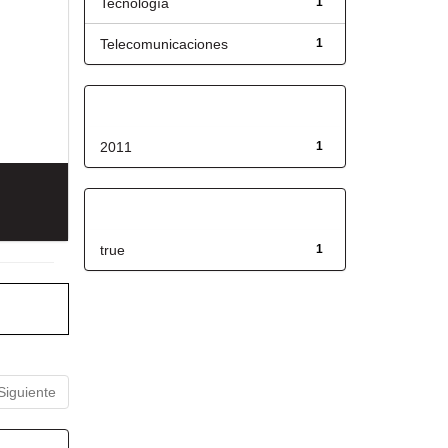
Tecnología
1
Telecomunicaciones
1
Fecha de lanzamiento
2011
1
Has File(s)
true
1
Siguiente