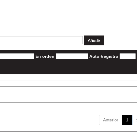
En orden
Autor/registro
Anterior
1