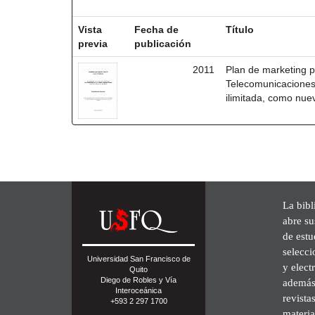
Resultados por ítem:
Vista
Fecha de
Título
previa
publicación
2011
Plan de marketing p
Telecomunicaciones
ilimitada, como nue
La bibl
abre su
de est
selecci
Universidad San Francisco de
y elect
Quito
Diego de Robles y Vía
además 
Interoceánica
revista
+593 2 297 1700
materia