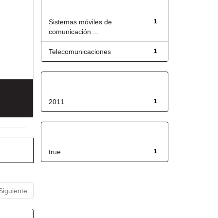
Título
Sistemas móviles de
1
comunicación ...
Telecomunicaciones
1
Fecha de lanzamiento
2011
1
Has File(s)
true
1
Siguiente