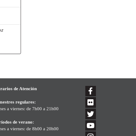
ez
rarios de Atención
mestres regulares:
nes a viernes: de 7h00 a 21h00
ríodos de verano:
nes a viernes: de 8h00 a 20h00