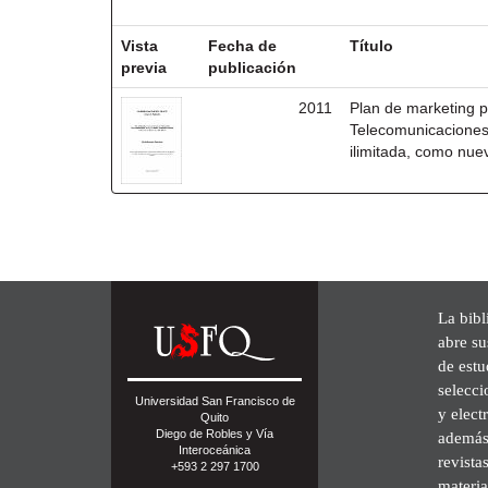
Resultados por ítem:
Vista
Fecha de
Título
previa
publicación
2011
Plan de marketing p
Telecomunicaciones
ilimitada, como nue
La bibl
abre su
de est
selecci
Universidad San Francisco de
y elect
Quito
Diego de Robles y Vía
además 
Interoceánica
revista
+593 2 297 1700
materia