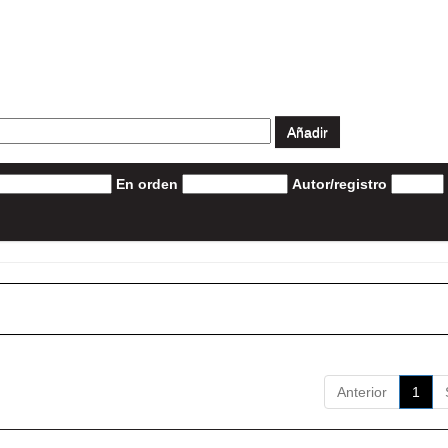
En orden
Autor/registro
Anterior
1