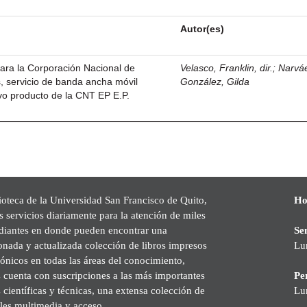
Autor(es)
ara la Corporación Nacional de
Velasco, Franklin, dir.
;
Narvá
, servicio de banda ancha móvil
González, Gilda
vo producto de la CNT EP E.P.
ioteca de la Universidad San Francisco de Quito,
Ho
s servicios diariamente para la atención de miles
udiantes en donde pueden encontrar una
Se
onada y actualizada colección de libros impresos
Lu
rónicos en todas las áreas del conocimiento,
cuenta con suscripciones a las más importantes
Pe
s científicas y técnicas, una extensa colección de
Lu
les multimedia y acceso.